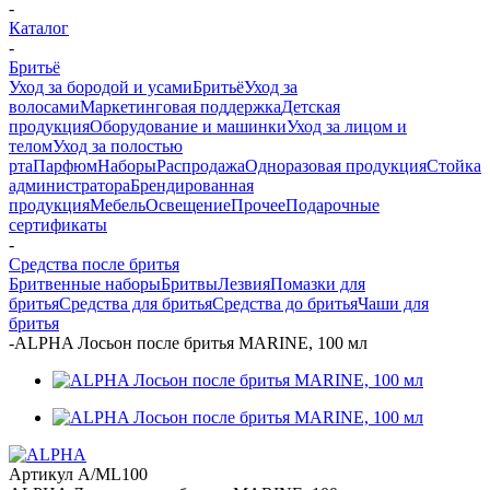
-
Каталог
-
Бритьё
Уход за бородой и усами
Бритьё
Уход за
волосами
Маркетинговая поддержка
Детская
продукция
Оборудование и машинки
Уход за лицом и
телом
Уход за полостью
рта
Парфюм
Наборы
Распродажа
Одноразовая продукция
Стойка
администратора
Брендированная
продукция
Мебель
Освещение
Прочее
Подарочные
сертификаты
-
Средства после бритья
Бритвенные наборы
Бритвы
Лезвия
Помазки для
бритья
Средства для бритья
Средства до бритья
Чаши для
бритья
-
ALPHA Лосьон после бритья MARINE, 100 мл
Артикул
A/ML100