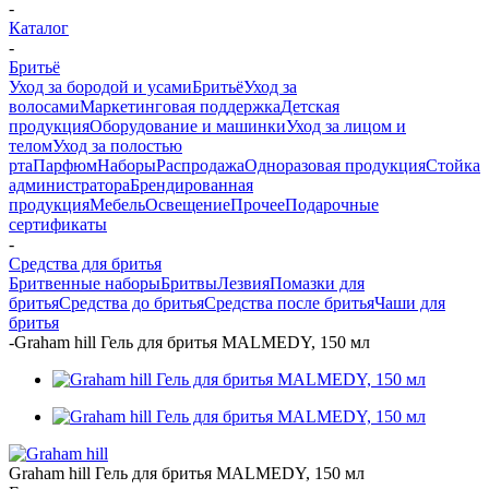
-
Каталог
-
Бритьё
Уход за бородой и усами
Бритьё
Уход за
волосами
Маркетинговая поддержка
Детская
продукция
Оборудование и машинки
Уход за лицом и
телом
Уход за полостью
рта
Парфюм
Наборы
Распродажа
Одноразовая продукция
Стойка
администратора
Брендированная
продукция
Мебель
Освещение
Прочее
Подарочные
сертификаты
-
Средства для бритья
Бритвенные наборы
Бритвы
Лезвия
Помазки для
бритья
Средства до бритья
Средства после бритья
Чаши для
бритья
-
Graham hill Гель для бритья MALMEDY, 150 мл
Graham hill Гель для бритья MALMEDY, 150 мл