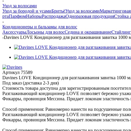
-
Уход за волосами
Уход за бородой и усами
Бритьё
Уход за волосами
Маркетинговая
рта
Парфюм
Наборы
Распродажа
Одноразовая продукция
Стойка 
-
Кондиционеры и бальзамы для волос
Аксессуары
Лосьоны для волос
Седина и окрашивание
Стайлинг
-
Davines LOVE Кондиционер для разглаживания завитка 1000 
Артикул
75589
Davines LOVE Кондиционер для разглаживания завитка 1000 м
Под заказ (доставка 2-3 дня)
Стоимость товара доступна для зарегистрированным посетите
Разглаживающий кондиционер LOVE позволяет бережно ухажив
Фикарры, провинция Мессина. Придает локонам эластичность 
Способ применения: Равномерно нанести на подсушенные поло
Разглаживающий кондиционер LOVE позволяет бережно ухажив
Фикарры, провинция Мессина. Придает локонам эластичность 
Способ применения: Равномерно нанести на подсушенные полот