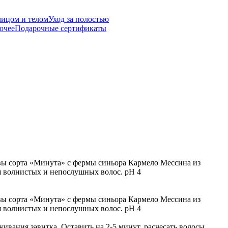
лицом и телом
Уход за полостью
очее
Подарочные сертификаты
вы сорта «Минута» с фермы синьора Кармело Мессина из
я волнистых и непослушных волос. pH 4
вы сорта «Минута» с фермы синьора Кармело Мессина из
я волнистых и непослушных волос. pH 4
ания завитка. Оставить на 2-5 минут, расчесать волосы,