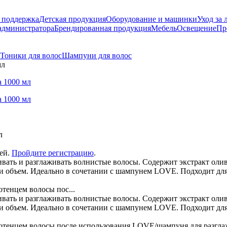
 поддержка
Детская продукция
Оборудование и машинки
Уход за 
администратора
Брендированная продукция
Мебель
Освещение
Пр
Тоники для волос
Шампуни для волос
мл
л
лей.
Пройдите регистрацию
.
ать и разглаживать волнистые волосы. Содержит экстракт оли
и объем. Идеально в сочетании с шампунем LOVE. Подходит дл
тенцем волосы пос...
ать и разглаживать волнистые волосы. Содержит экстракт оли
и объем. Идеально в сочетании с шампунем LOVE. Подходит дл
енцем волосы после использования LOVE/шампуня для разглажив