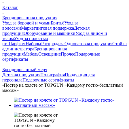
-
Каталог
-
Брендированная продукция
Уход за бородой и усами
Бритьё
Уход за
волосами
Маркетинговая поддержка
Детская
продукция
Оборудование и машинки
Уход за лицом и
телом
Уход за полостью
рта
Парфюм
Наборы
Распродажа
Одноразовая продукция
Стойка
администратора
Брендированная
продукция
Мебель
Освещение
Прочее
Подарочные
сертификаты
-
Брендированный мерч
Детская продукция
Полиграфия
Продукция для
персонала
Подарочные сертификаты
-
Постер на холсте от TOPGUN «Каждому гостю-бесплатный
массаж»