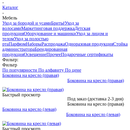
-
Каталог
-
Мебель
Уход за бородой и усами
Бритьё
Уход за
волосами
Маркетинговая поддержка
Детская
продукция
Оборудование и машинки
Уход за лицом и
телом
Уход за полостью
рта
Парфюм
Наборы
Распродажа
Одноразовая продукция
Стойка
администратора
Брендированная
продукция
Освещение
Прочее
Подарочные сертификаты
Фильтр:
Фильтр
По популярности
По алфавиту
По цене
Боковина на кресло (правая)
Боковина на кресло (правая)
Быстрый просмотр
Под заказ (доставка 2-3 дня)
Боковина на кресло (правая)
Боковина на кресло (левая)
Боковина на кресло (левая)
Быстрый просмотр