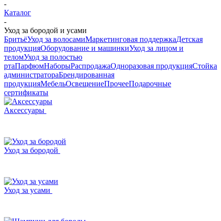
-
Каталог
-
Уход за бородой и усами
Бритьё
Уход за волосами
Маркетинговая поддержка
Детская
продукция
Оборудование и машинки
Уход за лицом и
телом
Уход за полостью
рта
Парфюм
Наборы
Распродажа
Одноразовая продукция
Стойка
администратора
Брендированная
продукция
Мебель
Освещение
Прочее
Подарочные
сертификаты
Аксессуары
Уход за бородой
Уход за усами