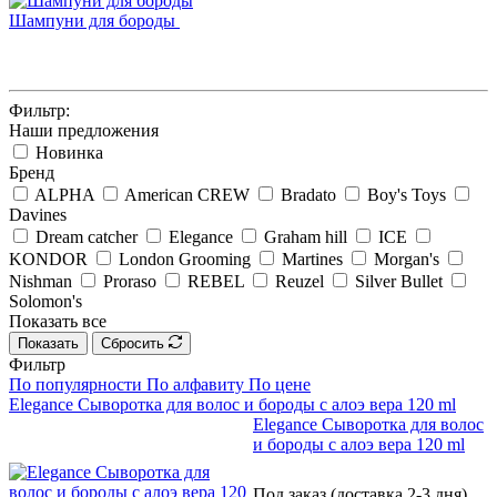
Шампуни для бороды
Фильтр:
Наши предложения
Новинка
Бренд
ALPHA
American CREW
Bradato
Boy's Toys
Davines
Dream catcher
Elegance
Graham hill
ICE
KONDOR
London Grooming
Martines
Morgan's
Nishman
Proraso
REBEL
Reuzel
Silver Bullet
Solomon's
Показать все
Показать
Сбросить
Фильтр
По популярности
По алфавиту
По цене
Elegance Сыворотка для волос и бороды с алоэ вера 120 ml
Elegance Сыворотка для волос
и бороды с алоэ вера 120 ml
Под заказ (доставка 2-3 дня)