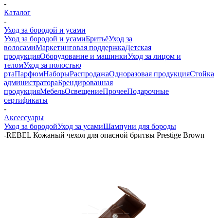
-
Каталог
-
Уход за бородой и усами
Уход за бородой и усами
Бритьё
Уход за
волосами
Маркетинговая поддержка
Детская
продукция
Оборудование и машинки
Уход за лицом и
телом
Уход за полостью
рта
Парфюм
Наборы
Распродажа
Одноразовая продукция
Стойка
администратора
Брендированная
продукция
Мебель
Освещение
Прочее
Подарочные
сертификаты
-
Аксессуары
Уход за бородой
Уход за усами
Шампуни для бороды
-
REBEL Кожаный чехол для опасной бритвы Prestige Brown