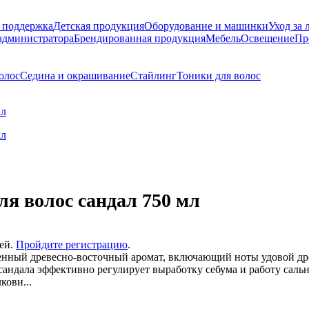
 поддержка
Детская продукция
Оборудование и машинки
Уход за 
администратора
Брендированная продукция
Мебель
Освещение
Пр
олос
Седина и окрашивание
Стайлинг
Тоники для волос
 волос сандал 750 мл
лей.
Пройдите регистрацию
.
нный древесно-восточный аромат, включающий ноты удовой древ
 сандала эффективно регулирует выработку себума и работу саль
кови...