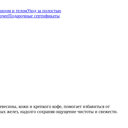
лицом и телом
Уход за полостью
очее
Подарочные сертификаты
есины, кожи и крепкого кофе, помогает избавиться от
ных желез, надолго сохраняя ощущение чистоты и свежести.