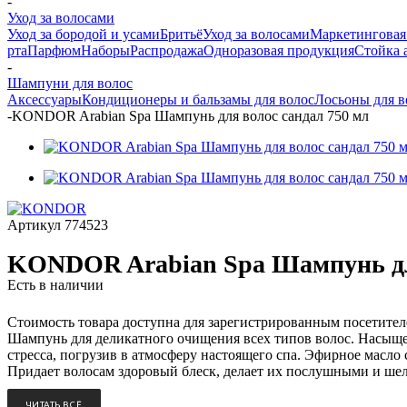
-
Уход за волосами
Уход за бородой и усами
Бритьё
Уход за волосами
Маркетинговая
рта
Парфюм
Наборы
Распродажа
Одноразовая продукция
Стойка 
-
Шампуни для волос
Аксессуары
Кондиционеры и бальзамы для волос
Лосьоны для в
-
KONDOR Arabian Spa Шампунь для волос сандал 750 мл
Артикул
774523
KONDOR Arabian Spa Шампунь для
Есть в наличии
Стоимость товара доступна для зарегистрированным посетите
Шампунь для деликатного очищения всех типов волос. Насыще
стресса, погрузив в атмосферу настоящего спа. Эфирное масло
Придает волосам здоровый блеск, делает их послушными и шел
ЧИТАТЬ ВСЁ