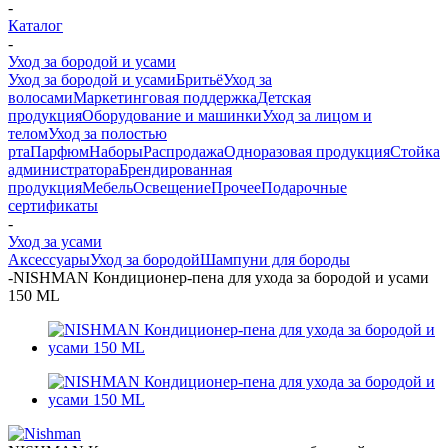
-
Каталог
-
Уход за бородой и усами
Уход за бородой и усами
Бритьё
Уход за
волосами
Маркетинговая поддержка
Детская
продукция
Оборудование и машинки
Уход за лицом и
телом
Уход за полостью
рта
Парфюм
Наборы
Распродажа
Одноразовая продукция
Стойка
администратора
Брендированная
продукция
Мебель
Освещение
Прочее
Подарочные
сертификаты
-
Уход за усами
Аксессуары
Уход за бородой
Шампуни для бороды
-
NISHMAN Кондиционер-пена для ухода за бородой и усами
150 ML