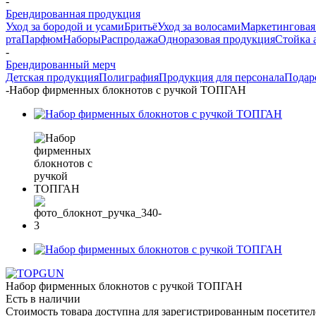
-
Брендированная продукция
Уход за бородой и усами
Бритьё
Уход за волосами
Маркетинговая
рта
Парфюм
Наборы
Распродажа
Одноразовая продукция
Стойка 
-
Брендированный мерч
Детская продукция
Полиграфия
Продукция для персонала
Подар
-
Набор фирменных блокнотов с ручкой ТОПГАН
Набор фирменных блокнотов с ручкой ТОПГАН
Есть в наличии
Стоимость товара доступна для зарегистрированным посетите