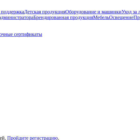
 поддержка
Детская продукция
Оборудование и машинки
Уход за 
администратора
Брендированная продукция
Мебель
Освещение
Пр
очные сертификаты
лей.
Пройдите регистрацию
.