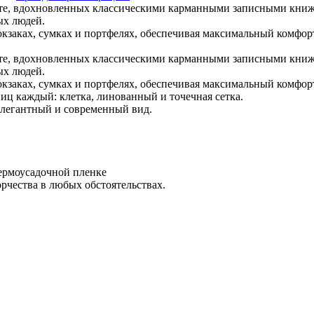
кте, вдохновленных классическими карманными записными кни
ых людей.
рюкзаках, сумках и портфелях, обеспечивая максимальный комфор
кте, вдохновленных классическими карманными записными кни
ых людей.
рюкзаках, сумках и портфелях, обеспечивая максимальный комфор
ниц каждый: клетка, линованный и точечная сетка.
элегантный и современный вид.
термоусадочной пленке
орчества в любых обстоятельствах.