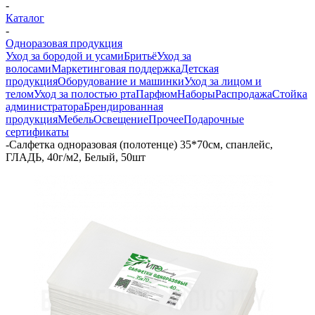
-
Каталог
-
Одноразовая продукция
Уход за бородой и усами
Бритьё
Уход за
волосами
Маркетинговая поддержка
Детская
продукция
Оборудование и машинки
Уход за лицом и
телом
Уход за полостью рта
Парфюм
Наборы
Распродажа
Стойка
администратора
Брендированная
продукция
Мебель
Освещение
Прочее
Подарочные
сертификаты
-
Салфетка одноразовая (полотенце) 35*70см, спанлейс,
ГЛАДЬ, 40г/м2, Белый, 50шт