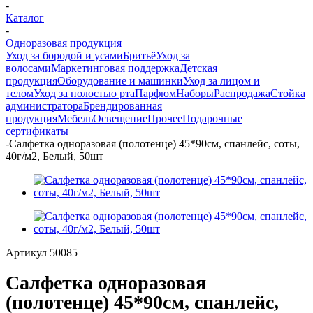
-
Каталог
-
Одноразовая продукция
Уход за бородой и усами
Бритьё
Уход за
волосами
Маркетинговая поддержка
Детская
продукция
Оборудование и машинки
Уход за лицом и
телом
Уход за полостью рта
Парфюм
Наборы
Распродажа
Стойка
администратора
Брендированная
продукция
Мебель
Освещение
Прочее
Подарочные
сертификаты
-
Салфетка одноразовая (полотенце) 45*90см, спанлейс, соты,
40г/м2, Белый, 50шт
Артикул
50085
Салфетка одноразовая
(полотенце) 45*90см, спанлейс,