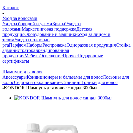
-
Каталог
-
Уход за волосами
Уход за бородой и усами
Бритьё
Уход за
волосами
Маркетинговая поддержка
Детская
продукция
Оборудование и машинки
Уход за лицом и
телом
Уход за полостью
рта
Парфюм
Наборы
Распродажа
Одноразовая продукция
Стойка
администратора
Брендированная
продукция
Мебель
Освещение
Прочее
Подарочные
сертификаты
-
Шампуни для волос
Аксессуары
Кондиционеры и бальзамы для волос
Лосьоны для
волос
Седина и окрашивание
Стайлинг
Тоники для волос
-
KONDOR Шампунь для волос сандал 3000мл