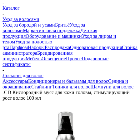
-
Каталог
-
Уход за волосами
Уход за бородой и усами
Бритьё
Уход за
волосами
Маркетинговая поддержка
Детская
продукция
Оборудование и машинки
Уход за лицом и
телом
Уход за полостью
рта
Парфюм
Наборы
Распродажа
Одноразовая продукция
Стойка
администратора
Брендированная
продукция
Мебель
Освещение
Прочее
Подарочные
сертификаты
-
Лосьоны для волос
Аксессуары
Кондиционеры и бальзамы для волос
Седина и
окрашивание
Стайлинг
Тоники для волос
Шампуни для волос
-
CD Кислородный мусс для кожи головы, стимулирующий
рост волос 100 мл