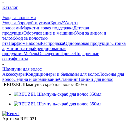
-
Каталог
-
Уход за волосами
Уход за бородой и усами
Бритьё
Уход за
волосами
Маркетинговая поддержка
Детская
продукция
Оборудование и машинки
Уход за лицом и
телом
Уход за полостью
рта
Парфюм
Наборы
Распродажа
Одноразовая продукция
Стойка
администратора
Брендированная
продукция
Мебель
Освещение
Прочее
Подарочные
сертификаты
-
Шампуни для волос
Аксессуары
Кондиционеры и бальзамы для волос
Лосьоны для
волос
Седина и окрашивание
Стайлинг
Тоники для волос
-
REUZEL Шампунь-скраб для волос 350мл
Артикул
REU021