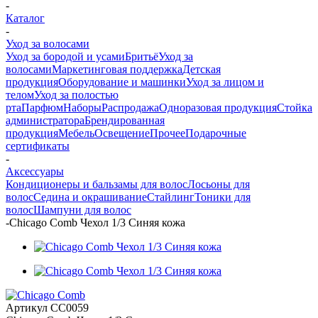
-
Каталог
-
Уход за волосами
Уход за бородой и усами
Бритьё
Уход за
волосами
Маркетинговая поддержка
Детская
продукция
Оборудование и машинки
Уход за лицом и
телом
Уход за полостью
рта
Парфюм
Наборы
Распродажа
Одноразовая продукция
Стойка
администратора
Брендированная
продукция
Мебель
Освещение
Прочее
Подарочные
сертификаты
-
Аксессуары
Кондиционеры и бальзамы для волос
Лосьоны для
волос
Седина и окрашивание
Стайлинг
Тоники для
волос
Шампуни для волос
-
Chicago Comb Чехол 1/3 Синяя кожа
Артикул
CC0059