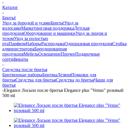
-
Каталог
-
Бритьё
Уход за бородой и усами
Бритьё
Уход за
волосами
Маркетинговая поддержка
Детская
продукция
Оборудование и машинки
Уход за лицом и
телом
Уход за полостью
рта
Парфюм
Наборы
Распродажа
Одноразовая продукция
Стойка
администратора
Брендированная
продукция
Мебель
Освещение
Прочее
Подарочные
сертификаты
-
Средства после бритья
Бритвенные наборы
Бритвы
Лезвия
Помазки для
бритья
Средства для бритья
Средства до бритья
Чаши для
бритья
-
Elegance Лосьон после бритья Elegance plus "Venus" розовый
500 ml