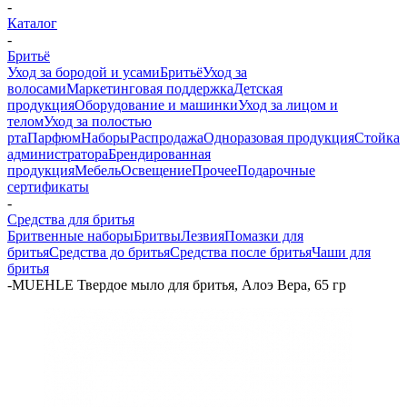
-
Каталог
-
Бритьё
Уход за бородой и усами
Бритьё
Уход за
волосами
Маркетинговая поддержка
Детская
продукция
Оборудование и машинки
Уход за лицом и
телом
Уход за полостью
рта
Парфюм
Наборы
Распродажа
Одноразовая продукция
Стойка
администратора
Брендированная
продукция
Мебель
Освещение
Прочее
Подарочные
сертификаты
-
Средства для бритья
Бритвенные наборы
Бритвы
Лезвия
Помазки для
бритья
Средства до бритья
Средства после бритья
Чаши для
бритья
-
MUEHLE Твердое мыло для бритья, Алоэ Вера, 65 гр