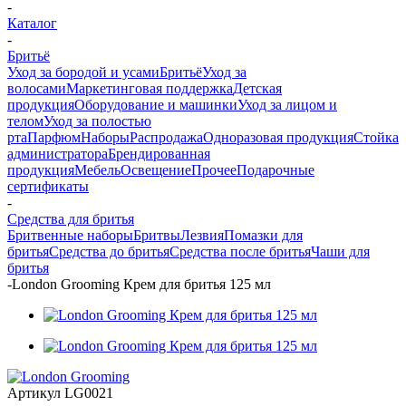
-
Каталог
-
Бритьё
Уход за бородой и усами
Бритьё
Уход за
волосами
Маркетинговая поддержка
Детская
продукция
Оборудование и машинки
Уход за лицом и
телом
Уход за полостью
рта
Парфюм
Наборы
Распродажа
Одноразовая продукция
Стойка
администратора
Брендированная
продукция
Мебель
Освещение
Прочее
Подарочные
сертификаты
-
Средства для бритья
Бритвенные наборы
Бритвы
Лезвия
Помазки для
бритья
Средства до бритья
Средства после бритья
Чаши для
бритья
-
London Grooming Крем для бритья 125 мл
Артикул
LG0021