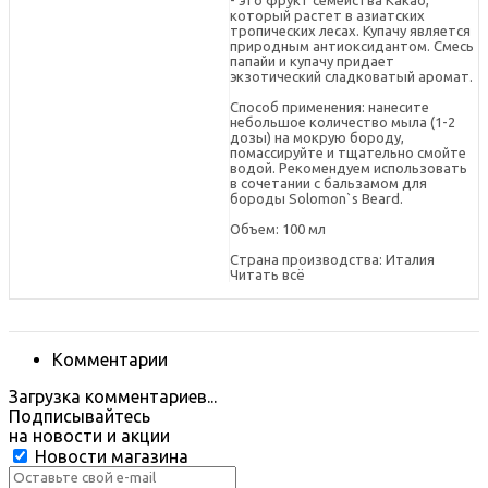
- это фрукт семейства Какао,
который растет в азиатских
тропических лесах. Купачу является
природным антиоксидантом. Смесь
папайи и купачу придает
экзотический сладковатый аромат.
Способ применения: нанесите
небольшое количество мыла (1-2
дозы) на мокрую бороду,
помассируйте и тщательно смойте
водой. Рекомендуем использовать
в сочетании с бальзамом для
бороды Solomon`s Beard.
Объем: 100 мл
Страна производства: Италия
Читать всё
Комментарии
Загрузка комментариев...
Подписывайтесь
на новости и акции
Новости магазина