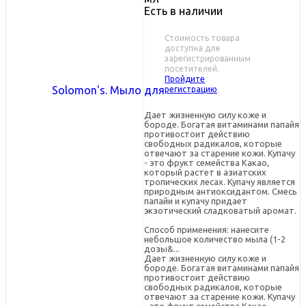
Есть в наличии
Стоимость товара
доступна для
зарегистрированным
посетителей.
Пройдите
регистрацию
.
Дает жизненную силу коже и
бороде. Богатая витаминами папайя
противостоит действию
свободных радикалов, которые
отвечают за старение кожи. Купачу
- это фрукт семейства Какао,
который растет в азиатских
тропических лесах. Купачу является
природным антиоксидантом. Смесь
папайи и купачу придает
экзотический сладковатый аромат.
Способ применения: нанесите
небольшое количество мыла (1-2
дозы&...
Дает жизненную силу коже и
бороде. Богатая витаминами папайя
противостоит действию
свободных радикалов, которые
отвечают за старение кожи. Купачу