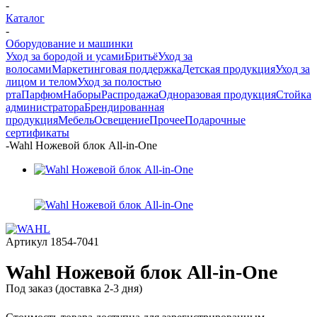
-
Каталог
-
Оборудование и машинки
Уход за бородой и усами
Бритьё
Уход за
волосами
Маркетинговая поддержка
Детская продукция
Уход за
лицом и телом
Уход за полостью
рта
Парфюм
Наборы
Распродажа
Одноразовая продукция
Стойка
администратора
Брендированная
продукция
Мебель
Освещение
Прочее
Подарочные
сертификаты
-
Wahl Ножевой блок All-in-One
Артикул
1854-7041
Wahl Ножевой блок All-in-One
Под заказ (доставка 2-3 дня)