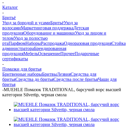
-
Каталог
-
Бритьё
Уход за бородой и усами
Бритьё
Уход за
волосами
Маркетинговая поддержка
Детская
продукция
Оборудование и машинки
Уход за лицом и
телом
Уход за полостью
рта
Парфюм
Наборы
Распродажа
Одноразовая продукция
Стойка
администратора
Брендированная
продукция
Мебель
Освещение
Прочее
Подарочные
сертификаты
-
Помазки для бритья
Бритвенные наборы
Бритвы
Лезвия
Средства для
бритья
Средства до бритья
Средства после бритья
Чаши для
бритья
-
MUEHLE Помазок TRADITIONAL, барсучий ворс высшей
категории Silvertip, черная смола