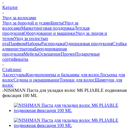
-
Каталог
-
Уход за волосами
Уход за бородой и усами
Бритьё
Уход за
волосами
Маркетинговая поддержка
Детская
продукция
Оборудование и машинки
Уход за лицом и
телом
Уход за полостью
рта
Парфюм
Наборы
Распродажа
Одноразовая продукция
Стойка
администратора
Брендированная
продукция
Мебель
Освещение
Прочее
Подарочные
сертификаты
-
Стайлинг
Аксессуары
Кондиционеры и бальзамы для волос
Лосьоны для
волос
Седина и окрашивание
Тоники для волос
Шампуни для
волос
-
NISHMAN Паста для укладки волоc M6 PLIABLE подвижная
фиксация 100 ML