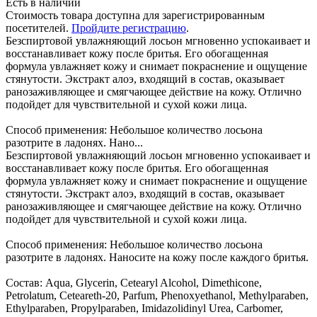
Есть в наличии
Стоимость товара доступна для зарегистрированным
посетителей.
Пройдите регистрацию
.
Безспиртовой увлажняющий лосьон мгновенно успокаивает и
восстанавливает кожу после бритья. Его обогащенная
формула увлажняет кожу и снимает покраснение и ощущение
стянутости. Экстракт алоэ, входящий в состав, оказывает
ранозаживляющее и смягчающее действие на кожу. Отлично
подойдет для чувствительной и сухой кожи лица.
Способ применения: Небольшое количество лосьона
разотрите в ладонях. Нано...
Безспиртовой увлажняющий лосьон мгновенно успокаивает и
восстанавливает кожу после бритья. Его обогащенная
формула увлажняет кожу и снимает покраснение и ощущение
стянутости. Экстракт алоэ, входящий в состав, оказывает
ранозаживляющее и смягчающее действие на кожу. Отлично
подойдет для чувствительной и сухой кожи лица.
Способ применения: Небольшое количество лосьона
разотрите в ладонях. Наносите на кожу после каждого бритья.
Состав: Aqua, Glycerin, Cetearyl Alcohol, Dimethicone,
Petrolatum, Ceteareth-20, Parfum, Phenoxyethanol, Methylparaben,
Ethylparaben, Propylparaben, Imidazolidinyl Urea, Carbomer,