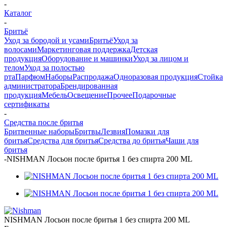
-
Каталог
-
Бритьё
Уход за бородой и усами
Бритьё
Уход за
волосами
Маркетинговая поддержка
Детская
продукция
Оборудование и машинки
Уход за лицом и
телом
Уход за полостью
рта
Парфюм
Наборы
Распродажа
Одноразовая продукция
Стойка
администратора
Брендированная
продукция
Мебель
Освещение
Прочее
Подарочные
сертификаты
-
Средства после бритья
Бритвенные наборы
Бритвы
Лезвия
Помазки для
бритья
Средства для бритья
Средства до бритья
Чаши для
бритья
-
NISHMAN Лосьон после бритья 1 без спирта 200 ML
NISHMAN Лосьон после бритья 1 без спирта 200 ML