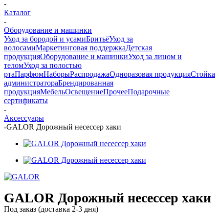
-
Каталог
-
Оборудование и машинки
Уход за бородой и усами
Бритьё
Уход за
волосами
Маркетинговая поддержка
Детская
продукция
Оборудование и машинки
Уход за лицом и
телом
Уход за полостью
рта
Парфюм
Наборы
Распродажа
Одноразовая продукция
Стойка
администратора
Брендированная
продукция
Мебель
Освещение
Прочее
Подарочные
сертификаты
-
Аксессуары
-
GALOR Дорожный несессер хаки
GALOR Дорожный несессер хаки
Под заказ (доставка 2-3 дня)