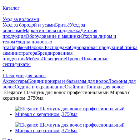
-
Каталог
-
Уход за волосами
Уход за бородой и усами
Бритьё
Уход за
волосами
Маркетинговая поддержка
Детская
продукция
Оборудование и машинки
Уход за лицом и
телом
Уход за полостью
рта
Парфюм
Наборы
Распродажа
Одноразовая продукция
Стойка
администратора
Брендированная
продукция
Мебель
Освещение
Прочее
Подарочные
сертификаты
-
Шампуни для волос
Аксессуары
Кондиционеры и бальзамы для волос
Лосьоны для
волос
Седина и окрашивание
Стайлинг
Тоники для волос
-
Elegance Шампунь для волос профессиональный Миракл с
кератином ,3750мл