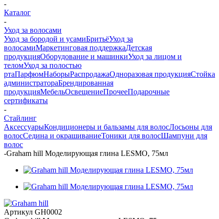
-
Каталог
-
Уход за волосами
Уход за бородой и усами
Бритьё
Уход за
волосами
Маркетинговая поддержка
Детская
продукция
Оборудование и машинки
Уход за лицом и
телом
Уход за полостью
рта
Парфюм
Наборы
Распродажа
Одноразовая продукция
Стойка
администратора
Брендированная
продукция
Мебель
Освещение
Прочее
Подарочные
сертификаты
-
Стайлинг
Аксессуары
Кондиционеры и бальзамы для волос
Лосьоны для
волос
Седина и окрашивание
Тоники для волос
Шампуни для
волос
-
Graham hill Моделирующая глина LESMO, 75мл
Артикул
GH0002