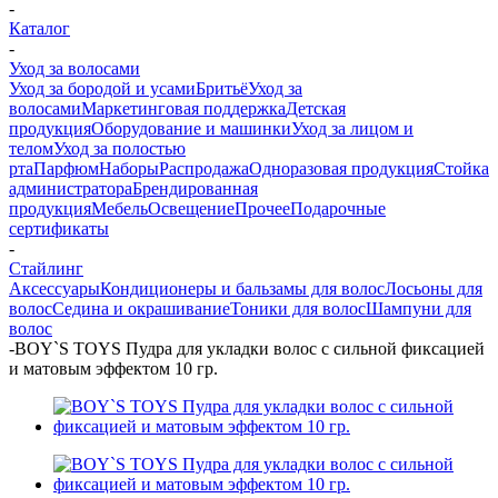
-
Каталог
-
Уход за волосами
Уход за бородой и усами
Бритьё
Уход за
волосами
Маркетинговая поддержка
Детская
продукция
Оборудование и машинки
Уход за лицом и
телом
Уход за полостью
рта
Парфюм
Наборы
Распродажа
Одноразовая продукция
Стойка
администратора
Брендированная
продукция
Мебель
Освещение
Прочее
Подарочные
сертификаты
-
Стайлинг
Аксессуары
Кондиционеры и бальзамы для волос
Лосьоны для
волос
Седина и окрашивание
Тоники для волос
Шампуни для
волос
-
BOY`S TOYS Пудра для укладки волос с сильной фиксацией
и матовым эффектом 10 гр.