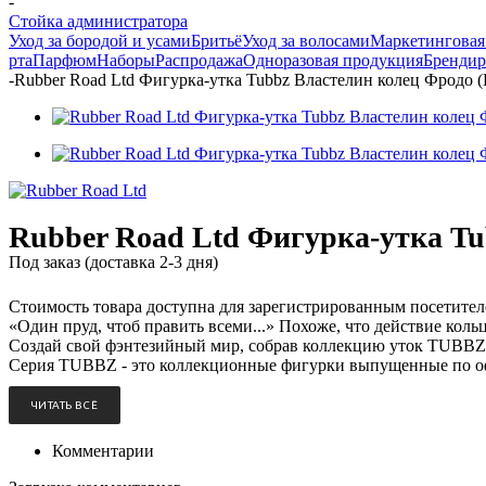
-
Стойка администратора
Уход за бородой и усами
Бритьё
Уход за волосами
Маркетинговая
рта
Парфюм
Наборы
Распродажа
Одноразовая продукция
Брендир
-
Rubber Road Ltd Фигурка-утка Tubbz Властелин колец Фродо (
Rubber Road Ltd Фигурка-утка Tu
Под заказ (доставка 2-3 дня)
Стоимость товара доступна для зарегистрированным посетите
«Один пруд, чтоб править всеми...» Похоже, что действие коль
Создай свой фэнтезийный мир, собрав коллекцию уток TUBBZ п
Серия TUBBZ - это коллекционные фигурки выпущенные по оф
ЧИТАТЬ ВСЁ
Комментарии