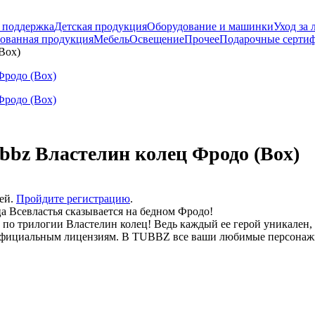
 поддержка
Детская продукция
Оборудование и машинки
Уход за 
ованная продукция
Мебель
Освещение
Прочее
Подарочные серти
Box)
bbz Властелин колец Фродо (Box)
лей.
Пройдите регистрацию
.
ца Всевластья сказывается на бедном Фродо!
о трилогии Властелин колец! Ведь каждый ее герой уникален, и
ициальным лицензиям. В TUBBZ все ваши любимые персонажи и