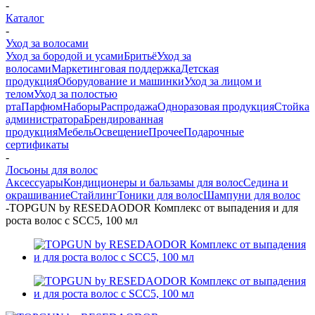
-
Каталог
-
Уход за волосами
Уход за бородой и усами
Бритьё
Уход за
волосами
Маркетинговая поддержка
Детская
продукция
Оборудование и машинки
Уход за лицом и
телом
Уход за полостью
рта
Парфюм
Наборы
Распродажа
Одноразовая продукция
Стойка
администратора
Брендированная
продукция
Мебель
Освещение
Прочее
Подарочные
сертификаты
-
Лосьоны для волос
Аксессуары
Кондиционеры и бальзамы для волос
Седина и
окрашивание
Стайлинг
Тоники для волос
Шампуни для волос
-
TOPGUN by RESEDAODOR Комплекс от выпадения и для
роста волос с SCC5, 100 мл