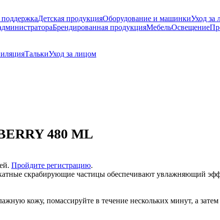
 поддержка
Детская продукция
Оборудование и машинки
Уход за 
администратора
Брендированная продукция
Мебель
Освещение
Пр
иляция
Тальки
Уход за лицом
BERRY 480 ML
лей.
Пройдите регистрацию
.
еликатные скрабирующие частицы обеспечивают увлажняющий эффе
ажную кожу, помассируйте в течение нескольких минут, а затем