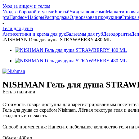
-
Уход за лицом и телом
Уход за бородой и усами
Бритьё
Уход за волосами
Маркетинговая
рта
Парфюм
Наборы
Распродажа
Одноразовая продукция
Стойка 
-
Гели для душа
Антисептики и крема для рук
Бальзамы для губ
Дезодоранты
Дeп
-
NISHMAN Гель для душа STRAWBERRY 480 ML
NISHMAN Гель для душа STRAW
Есть в наличии
Стоимость товара доступна для зарегистрированным посетите
Гель для душа со скрабом Nishman. Лёгкая текстура геля и д
гладкость и свежесть.
Способ применения: Нанесите небольшое количество геля на вл
Объем: 480мл