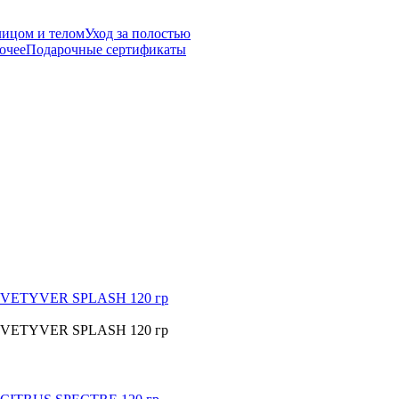
лицом и телом
Уход за полостью
очее
Подарочные сертификаты
ое VETYVER SPLASH 120 гр
ое VETYVER SPLASH 120 гр