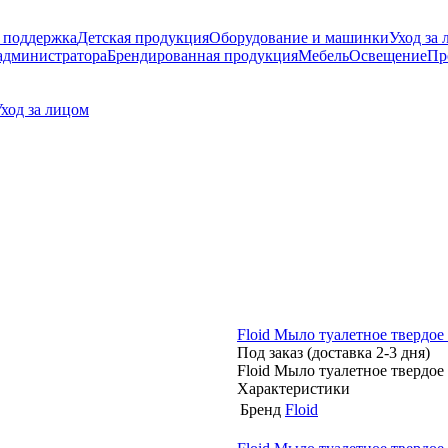
 поддержка
Детская продукция
Оборудование и машинки
Уход за 
администратора
Брендированная продукция
Мебель
Освещение
Пр
ход за лицом
Floid Мыло туалетное тверд
Под заказ (доставка 2-3 дня)
Floid Мыло туалетное тверд
Характеристики
Бренд
Floid