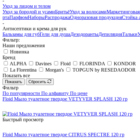
-
Уход за лицом и телом
Уход за бородой и усами
Бритьё
Уход за волосами
Маркетинговая
рта
Парфюм
Наборы
Распродажа
Одноразовая продукция
Стойка 
-
Антисептики и крема для рук
Бальзамы для губ
Гели для душа
Дезодоранты
Дeпиляция
Тальки
У
Фильтр:
Наши предложения
Новинка
Бренд
ALPHA
Davines
Floid
FLORINDA
KONDOR
La Florentina
Morgan's
TOPGUN by RESEDAODOR
Показать все
Показать
Сбросить
Фильтр
По популярности
По алфавиту
По цене
Floid Мыло туалетное твердое VETYVER SPLASH 120 гр
Быстрый просмотр
Floid Мыло туалетное твердое CITRUS SPECTRE 120 гр