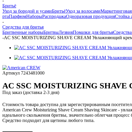
-
Бритьё
Уход за бородой и усами
Бритьё
Уход за волосами
Маркетинговая
рта
Парфюм
Наборы
Распродажа
Одноразовая продукция
Стойка 
-
Средства для бритья
Бритвенные наборы
Бритвы
Лезвия
Помазки для бритья
Средства
-
AC SSC MOISTURIZING SHAVE CREAM Увлажняющий крем д
Артикул
7243481000
AC SSC MOISTURIZING SHAVE C
Под заказ (доставка 2-3 дня)
Стоимость товара доступна для зарегистрированным посетите
American Crew Moisturizing Shave Cream Shaving Skincare - ув
идеального скольжения бритвы, значительно облегчая процес
Средство подходит для щетины любого типа.