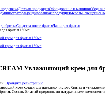
 поддержка
Детская продукция
Оборудование и машинки
Уход за 
администратора
Брендированная продукция
Мебель
Освещение
Пр
 до бритья
Средства после бритья
Чаши для бритья
ля бритья 150мл
REAM Увлажняющий крем для бр
лей.
Пройдите регистрацию
.
лажняющий крем создан для идеально чистого бритья и увлажнени
с бритья. Состав, богатый природными натуральными компонента