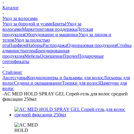
-
Каталог
-
Уход за волосами
Уход за бородой и усами
Бритьё
Уход за
волосами
Маркетинговая поддержка
Детская
продукция
Оборудование и машинки
Уход за лицом и
телом
Уход за полостью
рта
Парфюм
Наборы
Распродажа
Одноразовая продукция
Стойка
администратора
Брендированная
продукция
Мебель
Освещение
Прочее
Подарочные
сертификаты
-
Стайлинг
Аксессуары
Кондиционеры и бальзамы для волос
Лосьоны для
волос
Седина и окрашивание
Тоники для волос
Шампуни для
волос
-
AC MED HOLD SPRAY GEL Спрей-гель для волос средней
фиксации 250мл