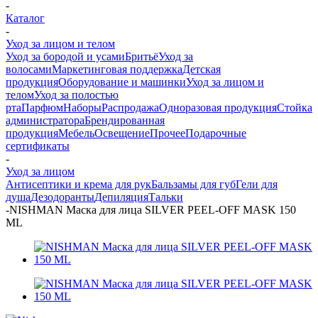
-
Каталог
-
Уход за лицом и телом
Уход за бородой и усами
Бритьё
Уход за
волосами
Маркетинговая поддержка
Детская
продукция
Оборудование и машинки
Уход за лицом и
телом
Уход за полостью
рта
Парфюм
Наборы
Распродажа
Одноразовая продукция
Стойка
администратора
Брендированная
продукция
Мебель
Освещение
Прочее
Подарочные
сертификаты
-
Уход за лицом
Антисептики и крема для рук
Бальзамы для губ
Гели для
душа
Дезодоранты
Дeпиляция
Тальки
-
NISHMAN Маска для лица SILVER PEEL-OFF MASK 150
ML