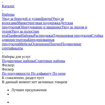
-
Каталог
-
Наборы
Уход за бородой и усами
Бритьё
Уход за
волосами
Маркетинговая поддержка
Детская
продукция
Оборудование и машинки
Уход за лицом и
телом
Уход за полостью
рта
Парфюм
Наборы
Распродажа
Одноразовая продукция
Стойка
администратора
Брендированная
продукция
Мебель
Освещение
Прочее
Подарочные
сертификаты
-
Наборы для услуг
Подарочные наборы
Стартовые наборы
Фильтр:
Фильтр
По популярности
По алфавиту
По цене
К сожалению, раздел пуст
В данный момент нет активных товаров
Лучшие предложения